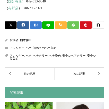
（
国分寺店
） 042-313-8840
（
与野店
） 048-799-3324
投稿者:
柚木伸広
アレルギー
,
ヘナ
,
初めてのヘナ染め
アレルギー
,
ヘナ
,
ヘナカラー
,
ヘナ染め
,
安全なヘアカラー
,
安全な
髪染め
関連記事