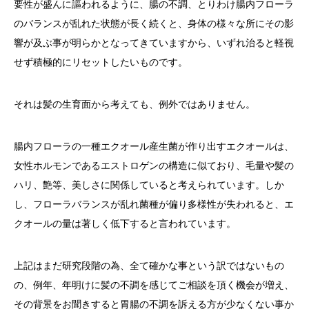
要性が盛んに謳われるように、腸の不調、とりわけ腸内フローラ
のバランスが乱れた状態が長く続くと、身体の様々な所にその影
響が及ぶ事が明らかとなってきていますから、いずれ治ると軽視
せず積極的にリセットしたいものです。
それは髪の生育面から考えても、例外ではありません。
腸内フローラの一種エクオール産生菌が作り出すエクオールは、
女性ホルモンであるエストロゲンの構造に似ており、毛量や髪の
ハリ、艶等、美しさに関係していると考えられています。しか
し、フローラバランスが乱れ菌種が偏り多様性が失われると、エ
クオールの量は著しく低下すると言われています。
上記はまだ研究段階の為、全て確かな事という訳ではないもの
の、例年、年明けに髪の不調を感じてご相談を頂く機会が増え、
その背景をお聞きすると胃腸の不調を訴える方が少なくない事か