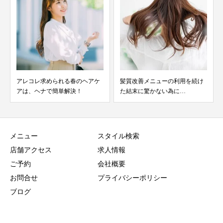
ケ
髪質改善メニューの利用を続け
薄毛を感じたら…、すぐ見直し
た結末に驚かない為に…
たい5つの習慣
メニュー
スタイル検索
店舗アクセス
求人情報
ご予約
会社概要
お問合せ
プライバシーポリシー
ブログ