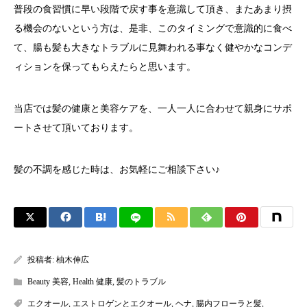
普段の食習慣に早い段階で戻す事を意識して頂き、またあまり摂
る機会のないという方は、是非、このタイミングで意識的に食べ
て、腸も髪も大きなトラブルに見舞われる事なく健やかなコンデ
ィションを保ってもらえたらと思います。
当店では髪の健康と美容ケアを、一人一人に合わせて親身にサポ
ートさせて頂いております。
髪の不調を感じた時は、お気軽にご相談下さい♪
投稿者:
柚木伸広
Beauty 美容
,
Health 健康
,
髪のトラブル
エクオール
,
エストロゲンとエクオール
,
ヘナ
,
腸内フローラと髪
,