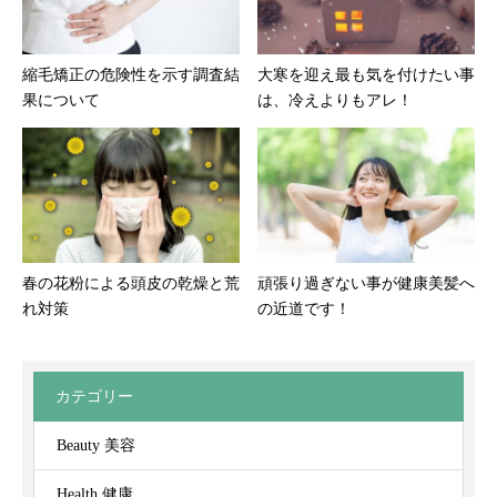
縮毛矯正の危険性を示す調査結
大寒を迎え最も気を付けたい事
果について
は、冷えよりもアレ！
春の花粉による頭皮の乾燥と荒
頑張り過ぎない事が健康美髪へ
れ対策
の近道です！
カテゴリー
Beauty 美容
Health 健康