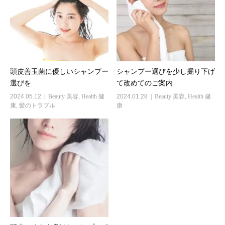
頭皮善玉菌に優しいシャンプー
シャンプー選びを少し掘り下げ
選びを
て改めてのご案内
2024.05.12
Beauty 美容
,
Health 健
2024.01.28
Beauty 美容
,
Health 健
康
,
髪のトラブル
康