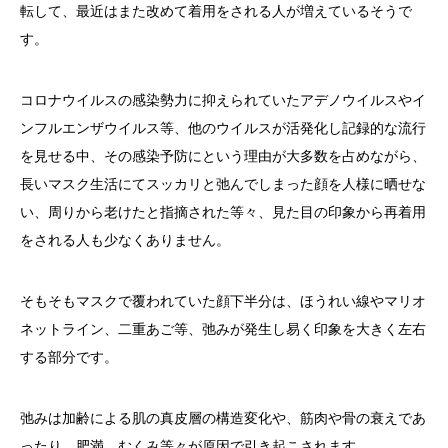
転して、最近はまた改めて着用をされる人が増えているそうで
す。
コロナウイルスの感染勢力に抑えられていたアデノウイルスやイ
ンフルエンザウイルス等、他のウイルスが活発化し記録的な流行
を見せる中、その感染予防にという理由が大多数を占めながら、
長いマスク生活にてスッカリと弛んでしまった顔を人様に晒せな
い、周りから老けたと指摘された等々、見た目の印象から再着用
をされる人も少なくありません。
そもそもマスクで覆われていた顔下半分は、ほうれい線やマリオ
ネットライン、二重あご等、弛みが発生し易く印象を大きく左右
する部分です。
弛みは加齢による肌の真皮層の構造変化や、筋肉や骨の衰えであ
ったり、肥満、むくみ等々が原因で引き起こされます。