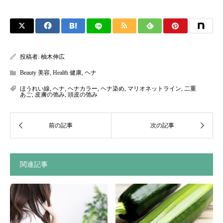
投稿者:
柚木伸広
Beauty 美容
,
Health 健康
,
ヘナ
ほうれい線
,
ヘナ
,
ヘナカラー
,
ヘナ染め
,
マリオネットライン
,
二重
あご
,
皮膚の弛み
,
頭皮の弛み
関連記事