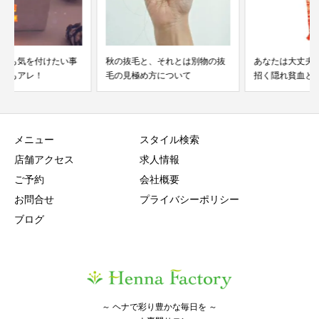
事
秋の抜毛と、それとは別物の抜
あなたは大丈夫？髪トラブルを
毛の見極め方について
招く隠れ貧血と血管の老...
メニュー
スタイル検索
店舗アクセス
求人情報
ご予約
会社概要
お問合せ
プライバシーポリシー
ブログ
～ ヘナで彩り豊かな毎日を ～