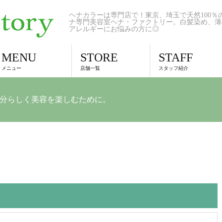
ヘナカラーは専門店で！東京、埼玉で天然100％
ナ専門美容室ヘナ・ファクトリー。白髪染め、薄
アレルギーにお悩みの方に◎
MENU
STORE
STAFF
メニュー
店舗一覧
スタッフ紹介
自分らしく美容を楽しむために。