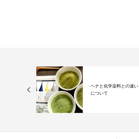
バーを整え
ヘナと化学染料との違い
健康美髪に！
について