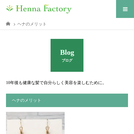
ヘナのメリット
Blog
ブログ
10年後も健康な髪で自分らしく美容を楽しむために。
ヘナのメリット