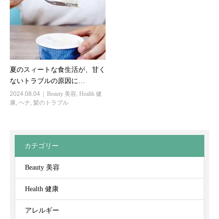
夏のスィートな食生活が、甘く
ないトラブルの原因に…
2024.08.04
Beauty 美容
,
Health 健
康
,
ヘナ
,
髪のトラブル
カテゴリー
Beauty 美容
Health 健康
アレルギー