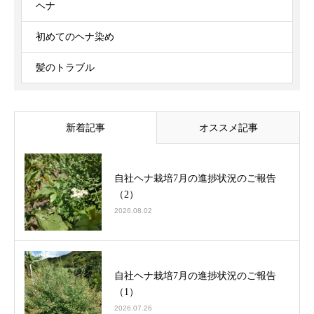
ヘナ
初めてのヘナ染め
髪のトラブル
新着記事
オススメ記事
自社ヘナ栽培7月の進捗状況のご報告
（2）
2026.08.02
自社ヘナ栽培7月の進捗状況のご報告
（1）
2026.07.26