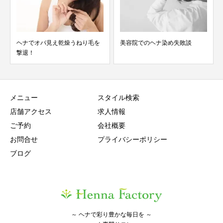
ヘナでオバ見え乾燥うねり毛を
美容院でのヘナ染め失敗談
撃退！
メニュー
スタイル検索
店舗アクセス
求人情報
ご予約
会社概要
お問合せ
プライバシーポリシー
ブログ
～ ヘナで彩り豊かな毎日を ～