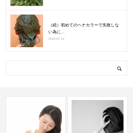
（続）初めてのヘナカラーで失敗しな
い為に...
2026.07.12