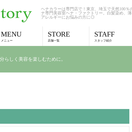
ヘナカラーは専門店で！東京、埼玉で天然100％
ナ専門美容室ヘナ・ファクトリー。白髪染め、薄
アレルギーにお悩みの方に◎
MENU
STORE
STAFF
メニュー
店舗一覧
スタッフ紹介
自分らしく美容を楽しむために。