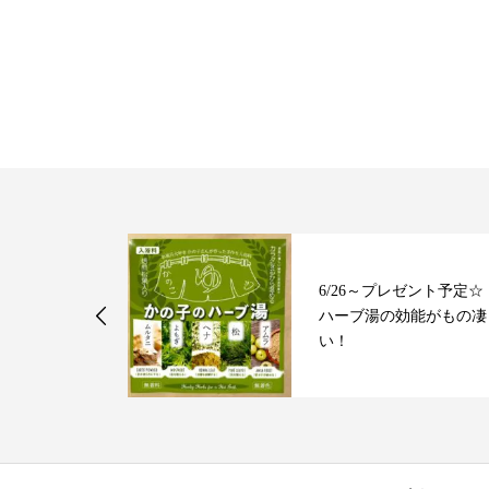
6/26～プレゼント予定☆
ナとは？を簡
ハーブ湯の効能がもの凄
い！