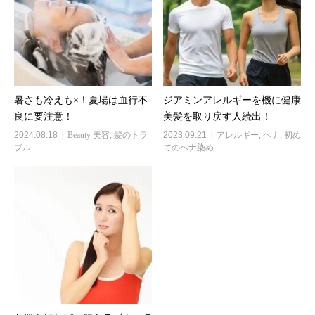
暑さも冷えも×！夏場は血行不
ジアミンアレルギーを機に健康
良に要注意！
美髪を取り戻す人続出！
2024.08.18
Beauty 美容
,
髪のトラ
2023.09.21
アレルギー
,
ヘナ
,
初め
ブル
てのヘナ染め