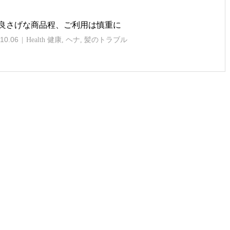
良さげな商品程、ご利用は慎重に
10.06
Health 健康
,
ヘナ
,
髪のトラブル