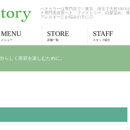
ヘナカラーは専門店で！東京、埼玉で天然100％
ナ専門美容室ヘナ・ファクトリー。白髪染め、薄
アレルギーにお悩みの方に◎
MENU
STORE
STAFF
メニュー
店舗一覧
スタッフ紹介
自分らしく美容を楽しむために。