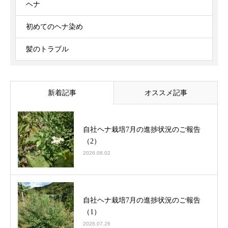
ヘナ
初めてのヘナ染め
髪のトラブル
新着記事
オススメ記事
自社ヘナ栽培7月の進捗状況のご報告
（2）
2026.08.02
自社ヘナ栽培7月の進捗状況のご報告
（1）
2026.07.26