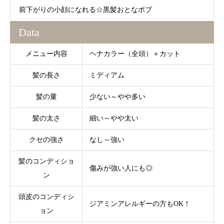
前下がりの小顔になれる☆黒髪おとなボブ
Data
メニュー内容
ヘナカラー（全頭）＋カット
髪の長さ
ミディアム
髪の量
少ない～やや多い
髪の太さ
細い～やや太い
クセの強さ
なし～強い
髪のコンディショ
傷みが強い人にも◎
ン
頭皮のコンディシ
ジアミンアレルギーの方もOK！
ョン