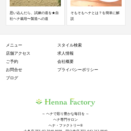
練の道を★自
そもそもヘナとは？を簡単に解
歯周病と抜け毛、薄毛
への道
説
関係
メニュー
スタイル検索
店舗アクセス
求人情報
ご予約
会社概要
お問合せ
プライバシーポリシー
ブログ
～ ヘナで彩り豊かな毎日を ～
ヘナ専門サロン
ヘナ・ファクトリー®