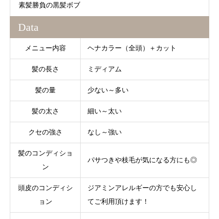
素髪勝負の黒髪ボブ
Data
メニュー内容
ヘナカラー（全頭）＋カット
髪の長さ
ミディアム
髪の量
少ない～多い
髪の太さ
細い～太い
クセの強さ
なし～強い
髪のコンディショ
パサつきや枝毛が気になる方にも◎
ン
頭皮のコンディシ
ジアミンアレルギーの方でも安心し
ョン
てご利用頂けます！