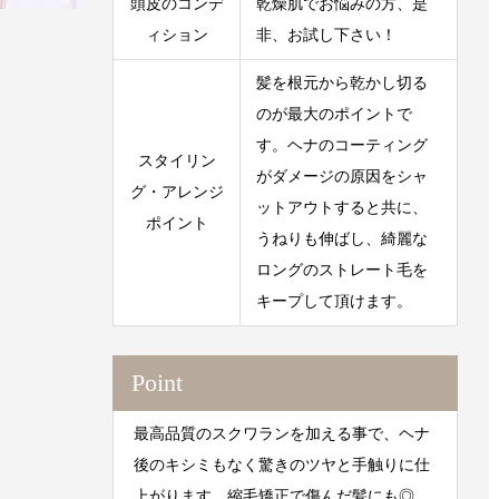
頭皮のコンデ
乾燥肌でお悩みの方、是
ィション
非、お試し下さい！
髪を根元から乾かし切る
のが最大のポイントで
す。ヘナのコーティング
スタイリン
がダメージの原因をシャ
グ・アレンジ
ットアウトすると共に、
ポイント
うねりも伸ばし、綺麗な
ロングのストレート毛を
キープして頂けます。
Point
最高品質のスクワランを加える事で、ヘナ
後のキシミもなく驚きのツヤと手触りに仕
上がります。縮毛矯正で傷んだ髪にも◎