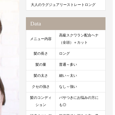
大人のラグジュアリーストレートロング
Data
高級スクワラン配合ヘナ
メニュー内容
（全頭）＋カット
髪の長さ
ロング
髪の量
普通～多い
髪の太さ
細い～太い
クセの強さ
なし～強い
髪のコンディ
パサつきにお悩みの方に
ション
も◎