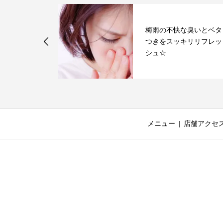
梅雨の不快な臭いとベタ
の質向上にも
つきをスッキリリフレッ
◎
シュ☆
メニュー
店舗アクセ