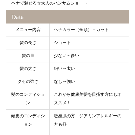
ヘナで魅せる☆大人のハンサムショート
Data
メニュー内容
ヘナカラー（全頭）＋カット
髪の長さ
ショート
髪の量
少ない～多い
髪の太さ
細い～太い
クセの強さ
なし～強い
髪のコンディショ
これから健康美髪を目指す方にもオ
ン
ススメ！
頭皮のコンディシ
敏感肌の方、ジアミンアレルギーの
ョン
方も◎