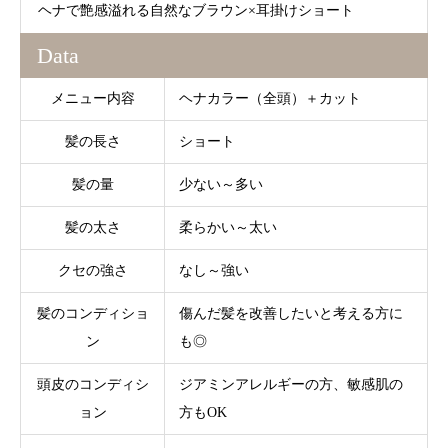
ヘナで艶感溢れる自然なブラウン×耳掛けショート
Data
メニュー内容
ヘナカラー（全頭）＋カット
髪の長さ
ショート
髪の量
少ない～多い
髪の太さ
柔らかい～太い
クセの強さ
なし～強い
髪のコンディショ
傷んだ髪を改善したいと考える方に
ン
も◎
頭皮のコンディシ
ジアミンアレルギーの方、敏感肌の
ョン
方もOK