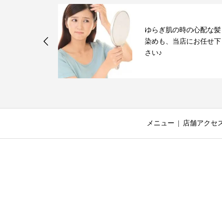
ジングケアフ
ゆらぎ肌の時の心配な髪
ムラ」による
染めも、当店にお任せ下
ススメ
さい♪
メニュー
店舗アクセ