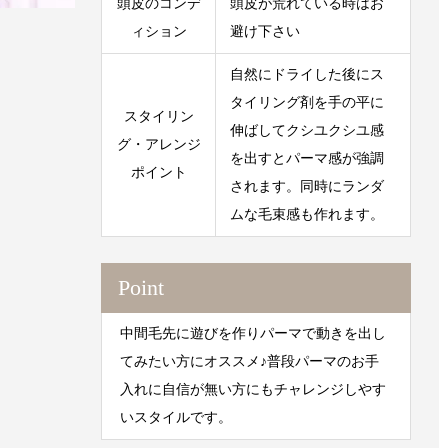
頭皮のコンデ
頭皮が荒れている時はお
ィション
避け下さい
自然にドライした後にス
タイリング剤を手の平に
スタイリン
伸ばしてクシユクシユ感
グ・アレンジ
を出すとパーマ感が強調
ポイント
されます。同時にランダ
ムな毛束感も作れます。
Point
中間毛先に遊びを作りパーマで動きを出し
てみたい方にオススメ♪普段パーマのお手
入れに自信が無い方にもチャレンジしやす
いスタイルです。